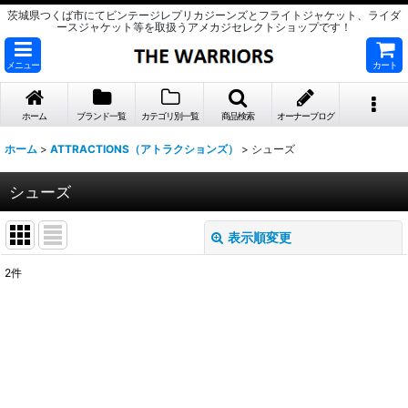
茨城県つくば市にてビンテージレプリカジーンズとフライトジャケット、ライダ
ースジャケット等を取扱うアメカジセレクトショップです！
メニュー
カート
ホーム
ブランド一覧
カテゴリ別一覧
商品検索
オーナーブログ
ホーム
>
ATTRACTIONS（アトラクションズ）
>
シューズ
シューズ
表示順変更
閉じる
2
件
表示数
:
並び順
:
絞り込む