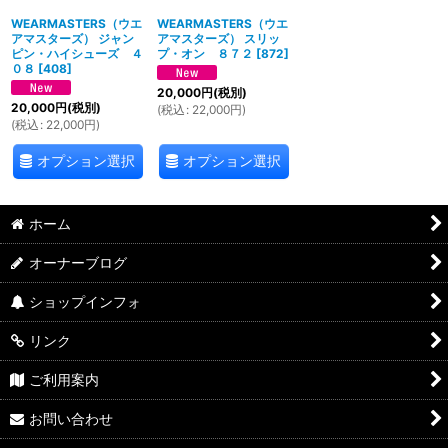
WEARMASTERS（ウエ
WEARMASTERS（ウエ
アマスターズ） ジャン
アマスターズ） スリッ
ピン・ハイシューズ ４
プ・オン ８７２
[
872
]
０８
[
408
]
20,000
円
(税別)
20,000
円
(税別)
(
税込
:
22,000
円
)
(
税込
:
22,000
円
)
オプション選択
オプション選択
ホーム
オーナーブログ
ショップインフォ
リンク
ご利用案内
お問い合わせ