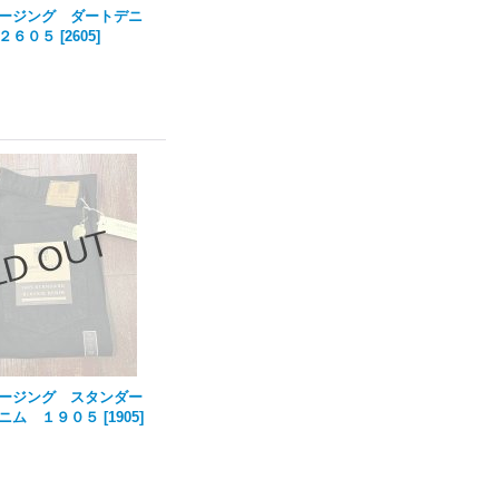
ージング ダートデニ
２６０５
[
2605
]
ージング スタンダー
ニム １９０５
[
1905
]