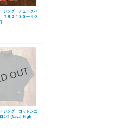
ージング デュークハ
 ＴＲ２４ＳＳー４０
7
]
)
ージング コットンニ
ロンT
[
Naval High