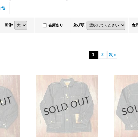
の他
画像
:
並び順
:
在庫あり
表
1
2
次
»