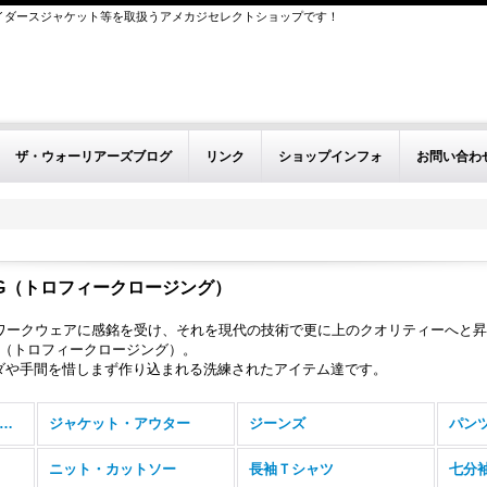
イダースジャケット等を取扱うアメカジセレクトショップです！
ザ・ウォーリアーズブログ
リンク
ショップインフォ
お問い合わ
HING（トロフィークロージング）
なワークウェアに感銘を受け、それを現代の技術で更に上のクオリティーへと昇
ING（トロフィークロージング）。
ダや手間を惜しまず作り込まれる洗練されたアイテム達です。
OPHY CLOTHING（トロフィークロージング） (全商品)
ジャケット・アウター
ジーンズ
パン
ニット・カットソー
長袖Ｔシャツ
七分