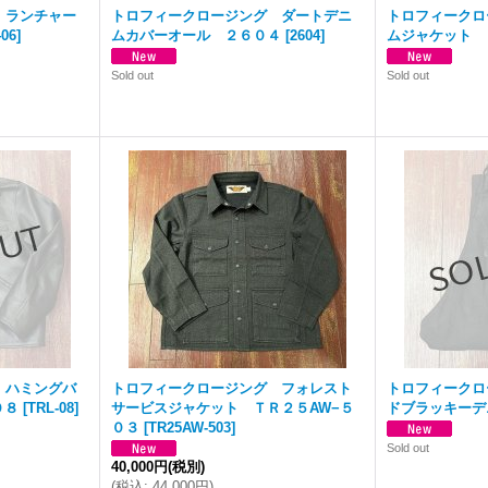
 ランチャー
トロフィークロージング ダートデニ
トロフィークロ
406
]
ムカバーオール ２６０４
[
2604
]
ムジャケット 
Sold out
Sold out
 ハミングバ
トロフィークロージング フォレスト
トロフィークロ
０８
[
TRL-08
]
サービスジャケット ＴＲ２５AW−５
ドブラッキーデ
０３
[
TR25AW-503
]
Sold out
40,000円
(税別)
(
税込
:
44,000円
)