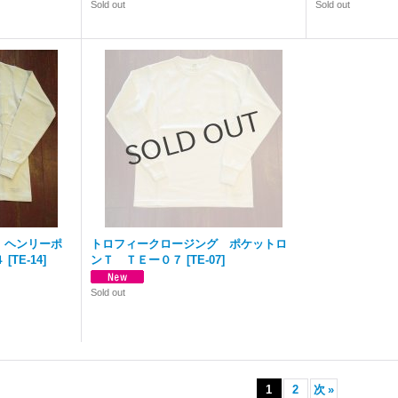
Sold out
Sold out
 ヘンリーポ
トロフィークロージング ポケットロ
４
[
TE-14
]
ンＴ ＴＥー０７
[
TE-07
]
Sold out
1
2
次
»