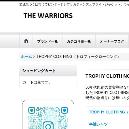
茨城県つくば市にてビンテージレプリカジーンズとフライトジャケット、ラ
ブランド一覧
カテゴリ別一覧
オーナーブログ
ホーム
>
TROPHY CLOTHING（トロフィークロージング）
ショッピングカート
TROPHY CLOT
カートは空です。
50年代以前の質実剛健
したTROPHY CLOTH
現代の物造りには無いム
TR
半袖シャツ