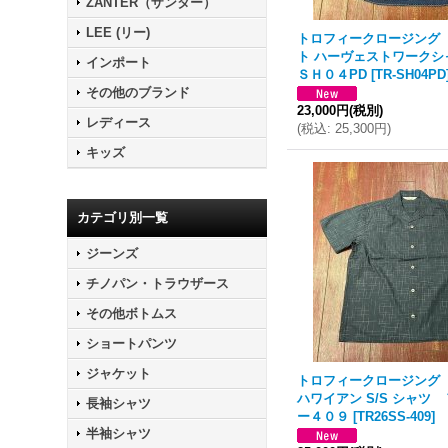
ZANTER（ザンター）
LEE (リー)
トロフィークロージング
ト ハーヴェストワークシ
インポート
ＳＨ０４PD
[
TR-SH04PD
その他のブランド
23,000円
(税別)
レディース
(
税込
:
25,300円
)
キッズ
カテゴリ別一覧
ジーンズ
チノパン・トラウザース
その他ボトムス
ショートパンツ
ジャケット
トロフィークロージング
ハワイアン S/S シャツ
長袖シャツ
ー４０９
[
TR26SS-409
]
半袖シャツ