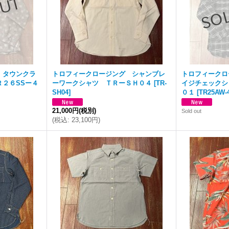
 タウンクラ
トロフィークロージング シャンブレ
トロフィークロ
２６SSー４
ーワークシャツ ＴＲーＳＨ０４
[
TR-
イジチェックシ
SH04
]
０１
[
TR25AW-
21,000円
(税別)
Sold out
(
税込
:
23,100円
)