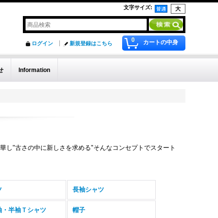
文字サイズ
:
0
カートの中身
ログイン
新規登録はこちら
せ
Information
華し"古さの中に新しさを求める"そんなコンセプトでスタート
ツ
長袖シャツ
袖・半袖Ｔシャツ
帽子