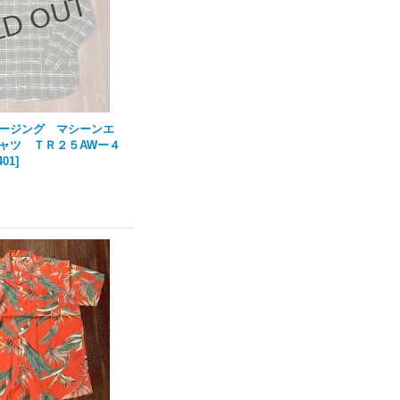
ージング マシーンエ
ャツ ＴＲ２５AWー４
401
]