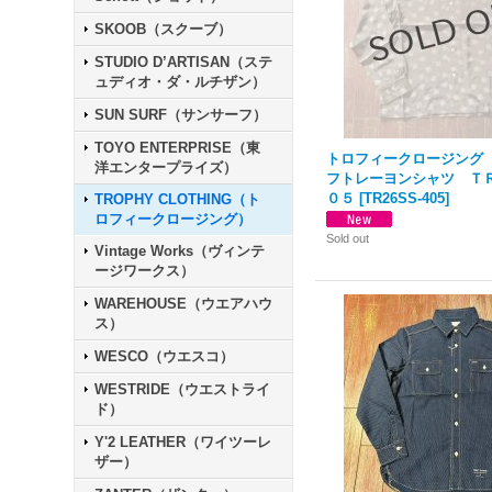
SKOOB（スクーブ）
STUDIO D’ARTISAN（ステ
ュディオ・ダ・ルチザン）
SUN SURF（サンサーフ）
TOYO ENTERPRISE（東
トロフィークロージング
洋エンタープライズ）
フトレーヨンシャツ ＴＲ
０５
[
TR26SS-405
]
TROPHY CLOTHING（ト
ロフィークロージング）
Sold out
Vintage Works（ヴィンテ
ージワークス）
WAREHOUSE（ウエアハウ
ス）
WESCO（ウエスコ）
WESTRIDE（ウエストライ
ド）
Y'2 LEATHER（ワイツーレ
ザー）