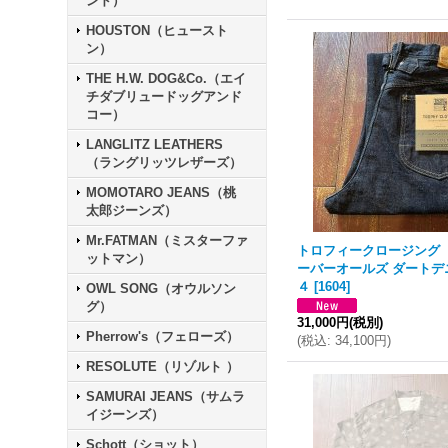
ンド）
HOUSTON（ヒュースト
ン）
THE H.W. DOG&Co.（エイ
チダブリュードッグアンド
コー）
LANGLITZ LEATHERS
（ラングリッツレザーズ）
MOMOTARO JEANS（桃
太郎ジーンズ）
Mr.FATMAN（ミスターファ
トロフィークロージング
ットマン）
ーバーオールズ ダートデ
４
[
1604
]
OWL SONG（オウルソン
グ）
31,000円
(税別)
Pherrow's（フェローズ）
(
税込
:
34,100円
)
RESOLUTE（リゾルト ）
SAMURAI JEANS（サムラ
イジーンズ）
Schott（ショット）