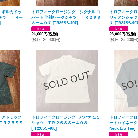
 ポルカドッ
トロフィークロージング シグナル コ
トロフィークロ
ャツ ＴＲー
バート 半袖ワークシャツ ＴＲ２６Ｓ
ワイアンシャツ
]
Ｓー４０７
[
TR26SS-407
]
７
[
TR24SS-40
24,000円
(税別)
23,000円
(税別)
(
税込
:
26,400円
)
(
税込
:
25,300円
 アトミック
トロフィークロージング ハバナ S/S
トロフィークロ
 ＴＲ２６ＳＳ
シャツ ＴＲ２６ＳＳー４０８
ットハイネック
[
TR26SS-408
]
Neck L/S Tee
]