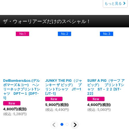
もっと見る
ザ・ウォーリアーズだけのスペシャル！
No.1
No.2
No.3
DelBombers&co.(デル
JUNKY THE PIG（ジャ
SURF A PIG（サーフ ア
ボマーズ＆コー) ヘン
ンキー ザ ピッグ） プ
ピッグ） プリントTシ
リーネックプリントTシ
リントTシャツ JTー1
ャツ ST－２２
[
ST-
ャツ DPTー１
[
DPT-
[
JT-1
]
22
]
1
]
5,900
円
(税別)
4,600
円
(税別)
4,800
円
(税別)
(
税込
:
6,490
円
)
(
税込
:
5,060
円
)
(
税込
:
5,280
円
)