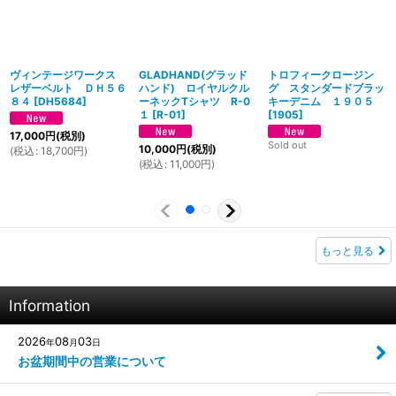
ヴィンテージワークス
GLADHAND(グラッド
トロフィークロージン
レザーベルト ＤＨ５６
ハンド) ロイヤルクル
グ スタンダードブラッ
８４
[
DH5684
]
ーネックTシャツ R-0
キーデニム １９０５
１
[
R-01
]
[
1905
]
17,000
円
(税別)
Sold out
10,000
円
(税別)
(
税込
:
18,700
円
)
(
税込
:
11,000
円
)
もっと見る
Information
2026
08
03
年
月
日
お盆期間中の営業について