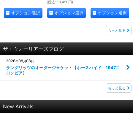
(
税込
:
10,450
円
)
オプション選択
オプション選択
オプション選択
もっと見る
ザ・ウォーリアーズブログ
2026
08
08
年
月
日
ラングリッツのオーダージャケット【ホースハイド 1947コ
ロンビア】
もっと見る
New Arrivals