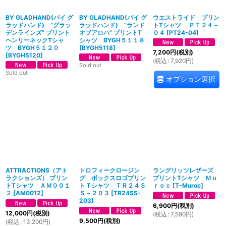
BY GLADHAND(バイ グ
BY GLADHAND(バイ グ
ウエストライド プリン
ラッドハンド) “グラッ
ラッドハンド) “ランド
トTシャツ ＰＴ２４－
デンラインズ” プリント
オブアロハ” プリントT
０４
[
PT24-04
]
ヘンリーネックTシャ
シャツ BYGH５１１８
ツ BYGH５１２０
[
BYGH5118
]
7,200
円
(税別)
[
BYGH5120
]
(
税込
:
7,920
円
)
Sold out
Sold out
オプション選択
ATTRACTIONS（アト
トロフィークロージン
ラングリッツレザーズ
ラクションズ） プリン
グ ボックスロゴプリン
プリントTシャツ Ｍｕ
トTシャツ ＡＭ００１
トＴシャツ ＴＲ２４Ｓ
ｒｏｃ
[
T-Muroc
]
２
[
AM0012
]
Ｓ－２０３
[
TR24SS-
203
]
6,900
円
(税別)
12,000
円
(税別)
(
税込
:
7,590
円
)
9,500
円
(税別)
(
税込
:
13,200
円
)