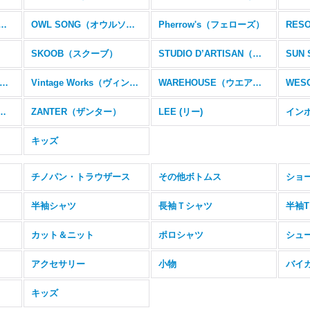
ATMAN（ミスターファットマン）
OWL SONG（オウルソング）
Pherrow's（フェローズ）
RES
SKOOB（スクーブ）
STUDIO D’ARTISAN（ステュディオ・ダ・ルチザン）
SUN
ROPHY CLOTHING（トロフィークロージング）
Vintage Works（ヴィンテージワークス）
WAREHOUSE（ウエアハウス）
WES
EATHER（ワイツーレザー）
ZANTER（ザンター）
LEE (リー)
イン
キッズ
チノパン・トラウザース
その他ボトムス
ショ
半袖シャツ
長袖Ｔシャツ
半袖
カット＆ニット
ポロシャツ
シュ
アクセサリー
小物
バイ
キッズ