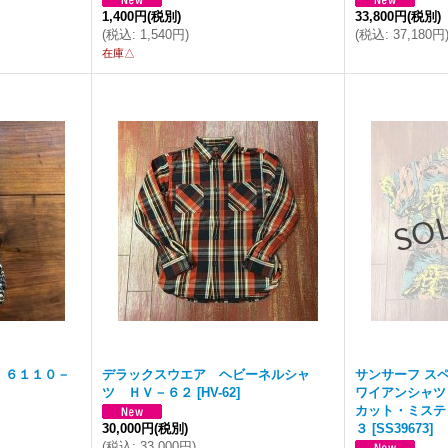
1,400円
(税別)
33,800円
(税別)
(
税込
:
1,540円
)
(
税込
:
37,180円
在庫△
 ６１１０－
デラックスウエア ヘビーネルシャ
サンサーフ ス
ツ ＨＶ－６２
[
HV-62
]
ワイアンシャツ
カット・ミステ
30,000円
(税別)
３
[
SS39673
]
(
税込
:
33,000円
)