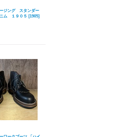
ージング スタンダー
ニム １９０５
[
1905
]
ーワークブーツ 「ハイ