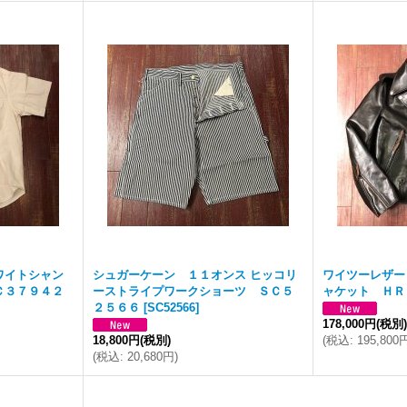
ワイトシャン
シュガーケーン １１オンス ヒッコリ
ワイツーレザー
Ｃ３７９４２
ーストライプワークショーツ ＳＣ５
ャケット ＨＲ
２５６６
[
SC52566
]
178,000円
(税別
18,800円
(税別)
(
税込
:
195,800
(
税込
:
20,680円
)