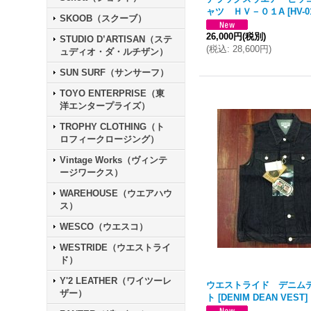
ャツ ＨＶ－０１A
[
HV-0
SKOOB（スクーブ）
26,000円
(税別)
STUDIO D’ARTISAN（ステ
(
税込
:
28,600円
)
ュディオ・ダ・ルチザン）
SUN SURF（サンサーフ）
TOYO ENTERPRISE（東
洋エンタープライズ）
TROPHY CLOTHING（ト
ロフィークロージング）
Vintage Works（ヴィンテ
ージワークス）
WAREHOUSE（ウエアハウ
ス）
WESCO（ウエスコ）
WESTRIDE（ウエストライ
ド）
Y'2 LEATHER（ワイツーレ
ウエストライド デニム
ザー）
ト
[
DENIM DEAN VEST
]