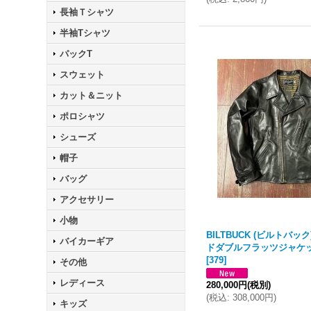
長袖Ｔシャツ
半袖Tシャツ
パックT
スウェット
カット＆ニット
ポロシャツ
シューズ
帽子
バッグ
アクセサリー
小物
BILTBUCK (ビルトバッ
バイカーギア
ドダブルフラッツジャケ
[
379
]
その他
レディース
280,000円
(税別)
(
税込
:
308,000円
)
キッズ