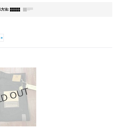
示方法
:
»