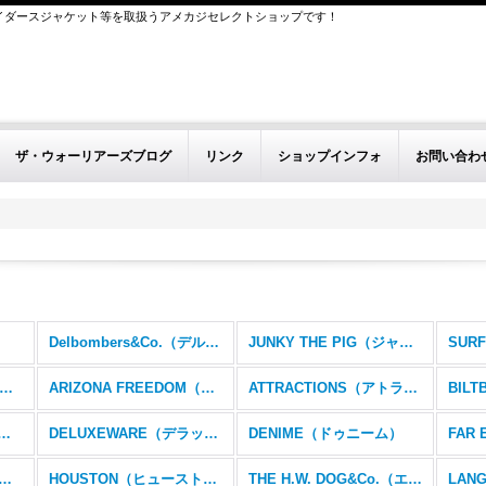
イダースジャケット等を取扱うアメカジセレクトショップです！
ザ・ウォーリアーズブログ
リンク
ショップインフォ
お問い合わ
Delbombers&Co.（デルボマーズ&コー）
JUNKY THE PIG（ジャンキーザピッグ）
ightning（ライトニング）
ARIZONA FREEDOM（アリゾナフリーダム）
ATTRACTIONS（アトラクションズ）
BIL
RKS（シーワークス）
DELUXEWARE（デラックスウエア）
DENIME（ドゥニーム）
ADHAND（グラッドハンド）
HOUSTON（ヒューストン）
THE H.W. DOG&Co.（エイチダブリュードッグアンドコー）