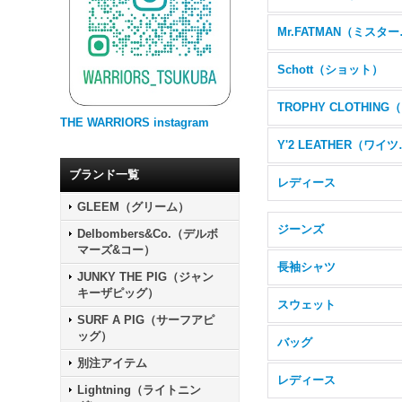
Mr.F
Schott（ショット）
T
THE WARRIORS instagram
Y'2 L
ブランド一覧
レディース
GLEEM（グリーム）
ジーンズ
Delbombers&Co.（デルボ
マーズ&コー）
長袖シャツ
JUNKY THE PIG（ジャン
キーザピッグ）
スウェット
SURF A PIG（サーフアピ
ッグ）
バッグ
別注アイテム
レディース
Lightning（ライトニン