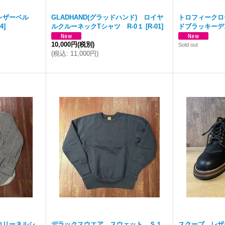
レザーベル
GLADHAND(グラッドハンド) ロイヤ
トロフィークロ
4
]
ルクルーネックTシャツ R-0１
[
R-01
]
ドブラッキーデ
10,000円
(税別)
Sold out
(
税込
:
11,000円
)
コリーネルシ
デラックスウエア スウェット Ｓ１
スクーブ レザ