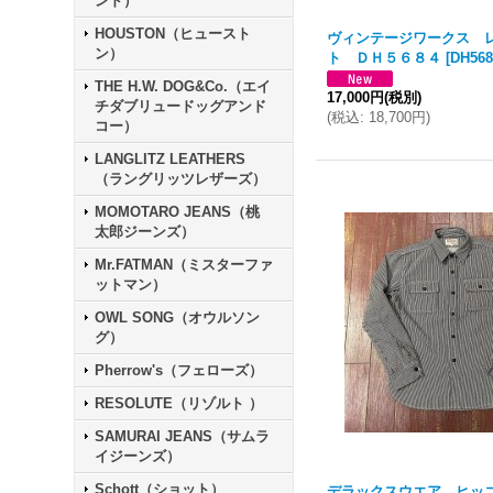
ンド）
HOUSTON（ヒュースト
ヴィンテージワークス 
ン）
ト ＤＨ５６８４
[
DH568
THE H.W. DOG&Co.（エイ
17,000円
(税別)
チダブリュードッグアンド
(
税込
:
18,700円
)
コー）
LANGLITZ LEATHERS
（ラングリッツレザーズ）
MOMOTARO JEANS（桃
太郎ジーンズ）
Mr.FATMAN（ミスターファ
ットマン）
OWL SONG（オウルソン
グ）
Pherrow's（フェローズ）
RESOLUTE（リゾルト ）
SAMURAI JEANS（サムラ
イジーンズ）
Schott（ショット）
デラックスウエア ヒッ