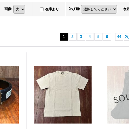
画像
:
並び順
:
在庫あり
表
1
2
3
4
5
6
...
44
次