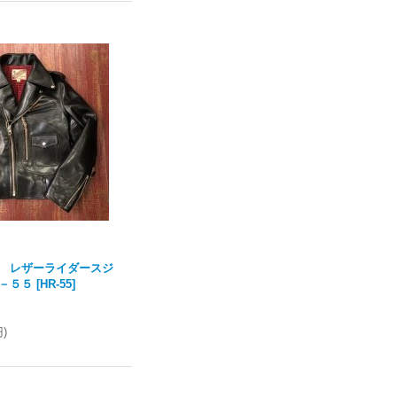
 レザーライダースジ
－５５
[
HR-55
]
)
円
)