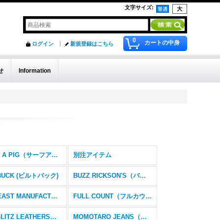
文字サイズ
:
0
カートの中身
ログイン
新規登録はこちら
せ
Information
SURF A PIG（サーフアピッグ）
別注アイテム
TBUCK (ビルトバック)
BUZZ RICKSON'S（バズリクソンズ）
FAR EAST MANUFACTURING（ファー イースト マニュファクチャリング）
FULL COUNT（フルカウント）
LANGLITZ LEATHERS（ラングリッツレザーズ）
MOMOTARO JEANS（桃太郎ジーンズ）