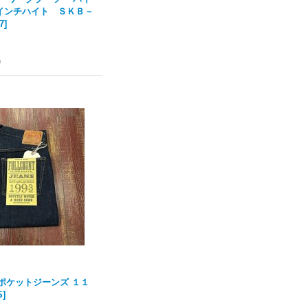
)」5インチハイト ＳＫＢ－
7
]
)
5ポケットジーンズ １１
S
]