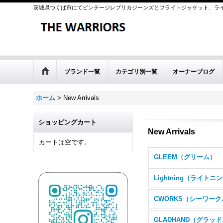
茨城県つくば市にてビンテージレプリカジーンズとフライトジャケット、ラ
ブランド一覧
カテゴリ別一覧
オーナーブログ
ホーム
>
New Arrivals
ショッピングカート
New Arrivals
カートは空です。
GLEEM（グリーム）
L
CWO
GL