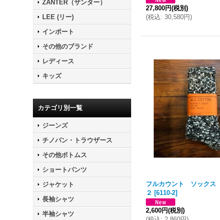
ZANTER（ザンター）
27,800円
(税別)
(
税込
:
30,580円
)
LEE (リー)
インポート
その他のブランド
レディース
キッズ
カテゴリ別一覧
ジーンズ
チノパン・トラウザース
その他ボトムス
ショートパンツ
フルカウント ソックス
ジャケット
２
[
6110-2
]
長袖シャツ
2,600円
(税別)
半袖シャツ
(
税込
:
2,860円
)