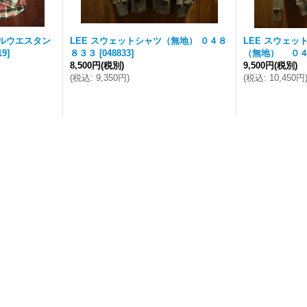
ネルウエスタン
LEE スウェットシャツ（無地） ０４８
LEE スウェ
19
]
８３３
[
048833
]
（無地） ０
8,500円
(税別)
9,500円
(税別)
(
税込
:
9,350円
)
(
税込
:
10,450円