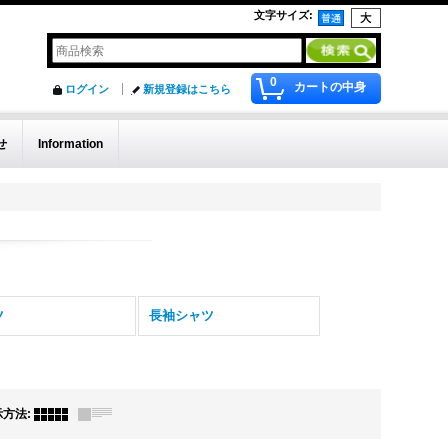
文字サイズ
:
0
カートの中身
ログイン
新規登録はこちら
せ
Information
ツ
長袖シャツ
示方法
: