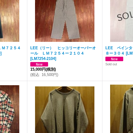
ＬＭ７２５４
LEE（リー） ヒッコリーオーバーオ
LEE ペイン
0
]
ール ＬＭ７２５４ー２１０４
８ー３０４
[
LM
[
LM7254-2104
]
Sold out
15,000円
(税別)
(
税込
:
16,500円
)