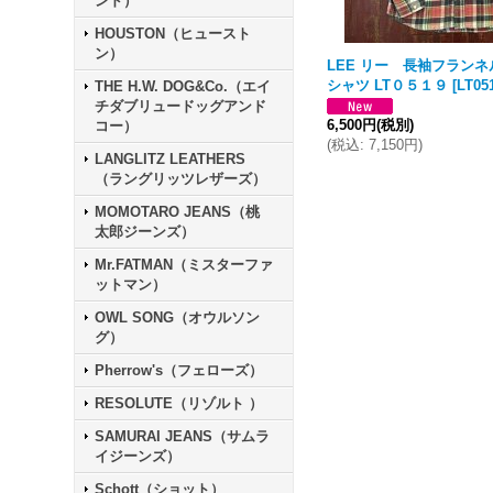
ンド）
HOUSTON（ヒュースト
ン）
LEE リー 長袖フラン
シャツ LT０５１９
[
LT05
THE H.W. DOG&Co.（エイ
チダブリュードッグアンド
6,500円
(税別)
コー）
(
税込
:
7,150円
)
LANGLITZ LEATHERS
（ラングリッツレザーズ）
MOMOTARO JEANS（桃
太郎ジーンズ）
Mr.FATMAN（ミスターファ
ットマン）
OWL SONG（オウルソン
グ）
Pherrow's（フェローズ）
RESOLUTE（リゾルト ）
SAMURAI JEANS（サムラ
イジーンズ）
Schott（ショット）