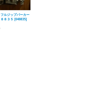
ットフルジップパーカー
４８８３５
[
048835
]
)