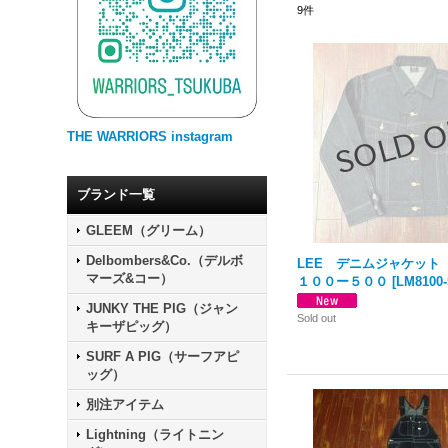
9
件
THE WARRIORS instagram
ブランド一覧
GLEEM（グリーム）
Delbombers&Co.（デルボ
LEE デニムジャケット 
マーズ&コー）
１００ー５００
[
LM8100-
JUNKY THE PIG（ジャン
Sold out
キーザピッグ）
SURF A PIG（サーフアピ
ッグ）
別注アイテム
Lightning（ライトニン