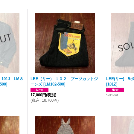
101J LM８
LEE（リー） １０２ ブーツカットジ
LEE(リー) 5
500
]
ーンズ
[
LM102-500
]
[
101Z
]
17,000円
(税別)
Sold out
(
税込
:
18,700円
)