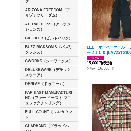
グ）
ARIZONA FREEDOM（ア
リゾナフリーダム）
ATTRACTIONS（アトラク
ションズ）
BILTBUCK (ビルトバック)
BUZZ RICKSON'S（バズリ
LEE オーバーオール 
クソンズ）
ー２１００
[
LM7254-210
CWORKS（シーワークス）
15,000円
(税別)
(
税込
:
16,500円
)
DELUXEWARE（デラック
スウエア）
DENIME（ドゥニーム）
FAR EAST MANUFACTURI
NG（ファー イースト マニ
ュファクチャリング）
FULL COUNT（フルカウン
ト）
GLADHAND（グラッドハ