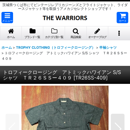
茨城県つくば市にてビンテージレプリカジーンズとフライトジャケット、ライダ
ースジャケット等を取扱うアメカジセレクトショップです！
メニュー
カート
ホーム
ブランド一覧
カテゴリ別一覧
商品検索
オーナーブログ
ホーム
>
TROPHY CLOTHING（トロフィークロージング）
>
半袖シャツ
>
トロフィークロージング アトミックハワイアン S/S シャツ ＴＲ２６ＳＳー
４０９
トロフィークロージング アトミックハワイアン S/S
シャツ ＴＲ２６ＳＳー４０９
[
TR26SS-409
]