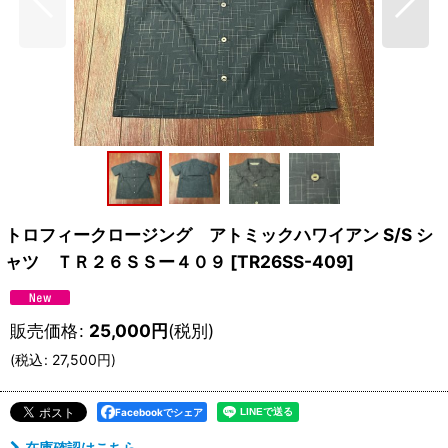
トロフィークロージング アトミックハワイアン S/S シ
ャツ ＴＲ２６ＳＳー４０９
[
TR26SS-409
]
販売価格
:
25,000
円
(税別)
(
税込
:
27,500
円
)
Facebookでシェア
在庫確認はこちら