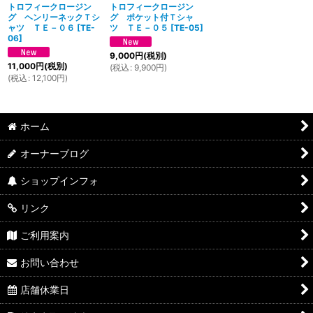
トロフィークロージン
トロフィークロージン
グ ヘンリーネックＴシ
グ ポケット付Ｔシャ
ャツ ＴＥ－０６
[
TE-
ツ ＴＥ－０５
[
TE-05
]
06
]
9,000
円
(税別)
11,000
円
(税別)
(
税込
:
9,900
円
)
(
税込
:
12,100
円
)
ホーム
オーナーブログ
ショップインフォ
リンク
ご利用案内
お問い合わせ
店舗休業日