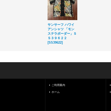
サンサーフ ハワイ
アンシャツ 「モン
ステラボーダー」Ｓ
Ｓ３９６２２
[
SS39622
]
ご利用案内
ホーム