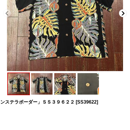
モンステラボーダー」ＳＳ３９６２２
[
SS39622
]